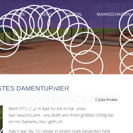
HOME
NEWS
VEREIN
MANNSCHAFTEN
STES DAMENTURNIER
Julia Knake
Beim DTW Cup in Bad Nauheim hat unser
Nachwuchstalent Leny Bollmann ihren größten Erfolg bei
einem Damenturnier gefeiert.
Dabei war die 15-Jährige in einem stark besetzten Feld