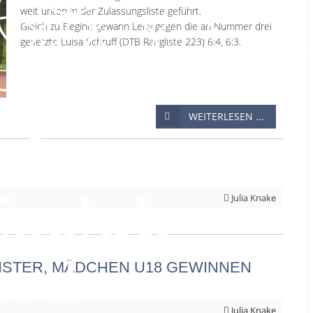
weit unten in der Zulassungsliste geführt.
Gleich zu Beginn gewann Leny gegen die an Nummer drei
gesetzte Luisa Schruff (DTB Rangliste 223) 6:4, 6:3.
WEITERLESEN ...
Julia Knake
ISTER, MÄDCHEN U18 GEWINNEN
Julia Knake