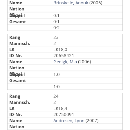
Brinskelle, Anouk
(2006)
0:1
0:1
0:2
23
2
LK18,0
20658421
Gedigk, Mia
(2006)
1:0
-
1:0
24
2
LK18,4
20750091
Andresen, Lynn
(2007)