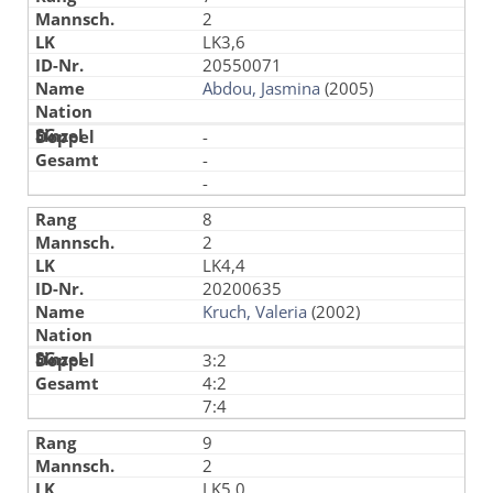
2
LK3,6
20550071
Abdou, Jasmina
(2005)
-
-
-
8
2
LK4,4
20200635
Kruch, Valeria
(2002)
3:2
4:2
7:4
9
2
LK5,0