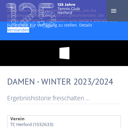
Diese Internetseite verwendet Cookies, um die
grundlegende Funktionalität zu gewährleisten, die
Nutzererfahrung zu verbessern und weitere Dienste und
Funktionen zur Verfügung zu stellen.
Details
Verstanden
DAMEN - WINTER 2023/2024
Ergebnishistorie freischalten ...
Verein
TC Herford (1032633)