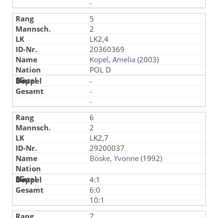
-
5
2
LK2,4
20360369
Kopel, Amelia
(2003)
POL D
-
-
-
6
2
LK2,7
29200037
Böske, Yvonne
(1992)
4:1
6:0
10:1
7