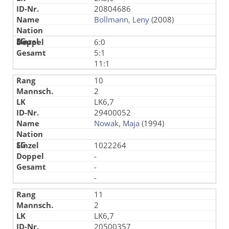
20804686
Bollmann, Leny
(2008)
6:0
5:1
11:1
10
2
LK6,7
29400052
Nowak, Maja
(1994)
1022264
-
-
-
11
2
LK6,7
20500357