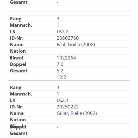
-
-
3
1
LK2,2
20802760
Faal, Guilia
(2008)
1022264
7:0
5:2
12:2
4
1
LK2,1
20250222
Gillar, Rieke
(2002)
-
-