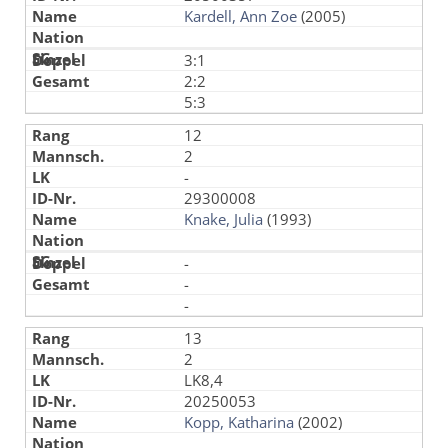
Kardell, Ann Zoe
(2005)
3:1
2:2
5:3
12
2
-
29300008
Knake, Julia
(1993)
-
-
-
13
2
LK8,4
20250053
Kopp, Katharina
(2002)