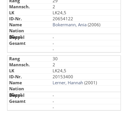
29
2
LK24,5
20654122
Bokermann, Ania
(2006)
-
-
-
30
2
LK24,5
20153400
Lerner, Hannah
(2001)
-
-
-