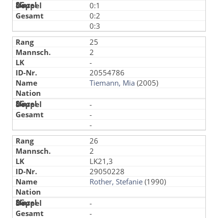
0:1
0:2
0:3
25
2
-
20554786
Tiemann, Mia
(2005)
-
-
-
26
2
LK21,3
29050228
Rother, Stefanie
(1990)
-
-