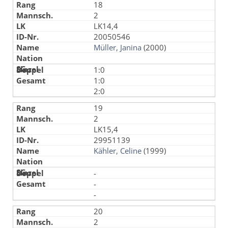
18
2
LK14,4
20050546
Müller, Janina
(2000)
1:0
1:0
2:0
19
2
LK15,4
29951139
Kähler, Celine
(1999)
-
-
-
20
2