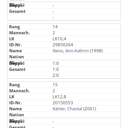
-
-
-
14
2
LK10,4
29850264
Neiss, Ann-Kathrin
(1998)
1:0
1:0
2:0
15
2
LK12,8
20150553
Kähler, Chantal
(2001)
-
-