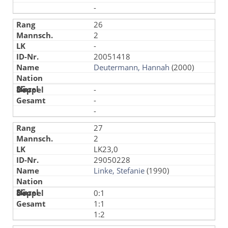
-
26
2
-
20051418
Deutermann, Hannah
(2000)
-
-
-
27
2
LK23,0
29050228
Linke, Stefanie
(1990)
0:1
1:1
1:2