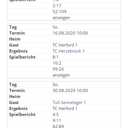
2:17
52:109
anzeigen
So.
16.08.2020 10:00
TC Herford 1
TC Herzebrock 1
8:1
16:2
99:26
anzeigen
So.
30.08.2020 10:00
TuS Sennelager 1
TC Herford 1
4:5
9:11
82:89