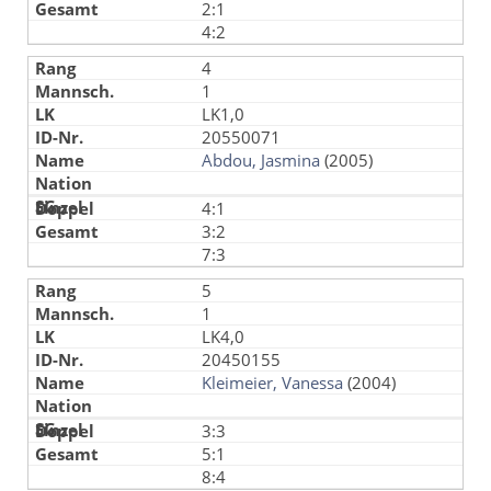
2:1
4:2
4
1
LK1,0
20550071
Abdou, Jasmina
(2005)
4:1
3:2
7:3
5
1
LK4,0
20450155
Kleimeier, Vanessa
(2004)
3:3
5:1
8:4