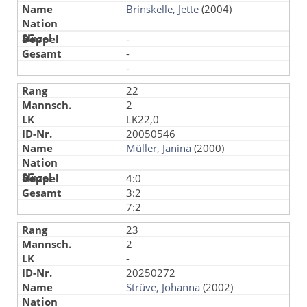
Brinskelle, Jette
(2004)
-
-
-
22
2
LK22,0
20050546
Müller, Janina
(2000)
4:0
3:2
7:2
23
2
-
20250272
Strüve, Johanna
(2002)