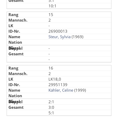
5:1
10:1
15
2
-
26900013
Steur, Sylvia
(1969)
-
-
-
16
2
LK18,0
29951139
Kähler, Celine
(1999)
2:1
3:0
5:1