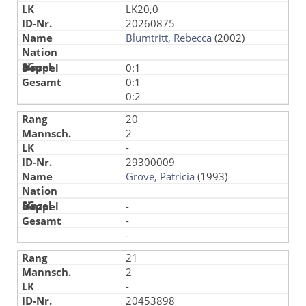
LK20,0
20260875
Blumtritt, Rebecca
(2002)
0:1
0:1
0:2
20
2
-
29300009
Grove, Patricia
(1993)
-
-
-
21
2
-
20453898