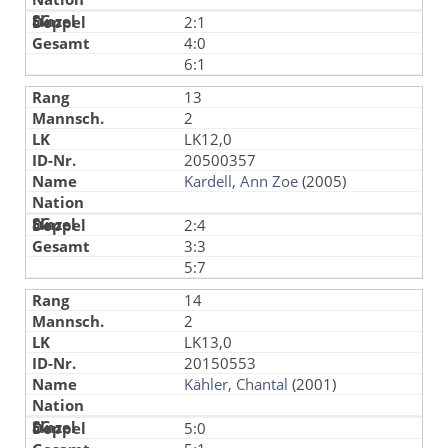
2:1
4:0
6:1
13
2
LK12,0
20500357
Kardell, Ann Zoe
(2005)
2:4
3:3
5:7
14
2
LK13,0
20150553
Kähler, Chantal
(2001)
5:0