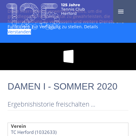
Diese Internetseite verwendet Cookies, um die
grundlegende Funktionalität zu gewährleisten, die
Nutzererfahrung zu verbessern und weitere Dienste und
Funktionen zur Verfügung zu stellen.
Details
Verstanden
DAMEN I - SOMMER 2020
Ergebnishistorie freischalten ...
Verein
TC Herford (1032633)