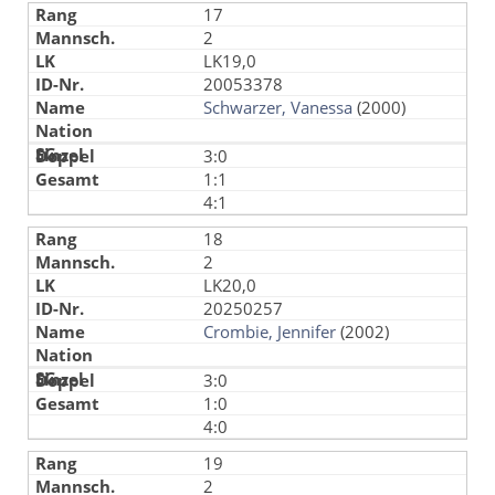
17
2
LK19,0
20053378
Schwarzer, Vanessa
(2000)
3:0
1:1
4:1
18
2
LK20,0
20250257
Crombie, Jennifer
(2002)
3:0
1:0
4:0
19
2