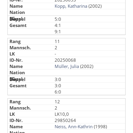
Kopp, Katharina
(2002)
5:0
4:1
9:1
11
2
-
20250068
Müller, Julia
(2002)
3:0
3:0
6:0
12
2
LK10,0
29850264
Neiss, Ann-Kathrin
(1998)