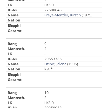
LK6,0
27500645
Freye-Menzler, Kirstin
(1975)
-
-
-
9
2
-
29553786
Dzinic, Jelena
(1995)
k.A.*
-
-
-
10
2
LK8,0
20250053