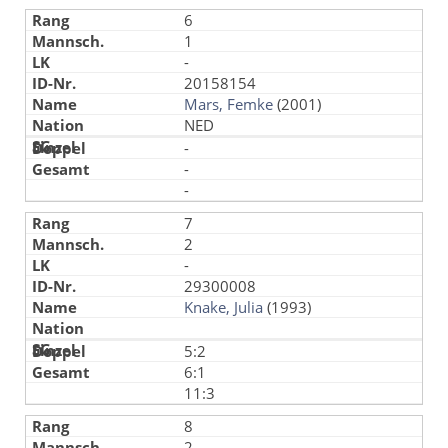
6
1
-
20158154
Mars, Femke
(2001)
NED
-
-
-
7
2
-
29300008
Knake, Julia
(1993)
5:2
6:1
11:3
8
2