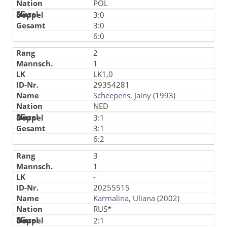
POL
3:0
3:0
6:0
2
1
LK1,0
29354281
Scheepens, Jainy
(1993)
NED
3:1
3:1
6:2
3
1
-
20255515
Karmalina, Uliana
(2002)
RUS*
2:1