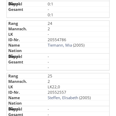
0:1
-
0:1
24
2
-
20554786
Tiemann, Mia
(2005)
-
-
-
25
2
LK22,0
20552557
Steffen, Elisabeth
(2005)
-
-