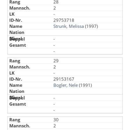
28
2
-
29753718
Strunk, Melissa
(1997)
-
-
-
29
2
-
29153167
Bogler, Nele
(1991)
-
-
-
30
2