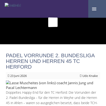
PADEL VORRUNDE 2. BUNDESLIGA
HERREN UND HERREN 45 TC
HERFORD
23
Juni 2026
Udo Knake
Doppeltes Happy-End für den TC Herford: Die Vorrunden der
2. Padel-Bundesliga – für die Herren in Weyhe und die Herren
45 in Ahlen – waren so ausgeglichen besetzt, dass beide TCH-