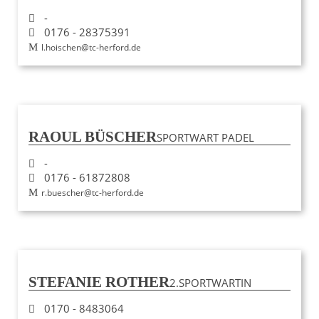
-
0176 - 28375391
l.hoischen@tc-herford.de
RAOUL BÜSCHER
SPORTWART PADEL
-
0176 - 61872808
r.buescher@tc-herford.de
STEFANIE ROTHER
2.SPORTWARTIN
0170 - 8483064