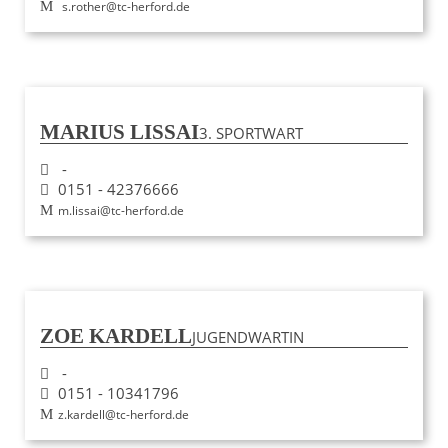
s.rother@tc-herford.de
MARIUS LISSAI
3. SPORTWART
-
0151 - 42376666
m.lissai@tc-herford.de
ZOE KARDELL
JUGENDWARTIN
-
0151 - 10341796
z.kardell@tc-herford.de