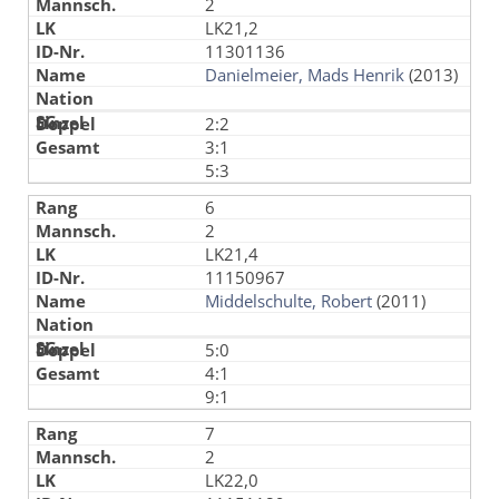
2
LK21,2
11301136
Danielmeier, Mads Henrik
(2013)
2:2
3:1
5:3
6
2
LK21,4
11150967
Middelschulte, Robert
(2011)
5:0
4:1
9:1
7
2
LK22,0