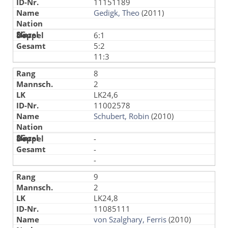
11151189
Gedigk, Theo
(2011)
6:1
5:2
11:3
8
2
LK24,6
11002578
Schubert, Robin
(2010)
-
-
-
9
2
LK24,8
11085111
von Szalghary, Ferris
(2010)