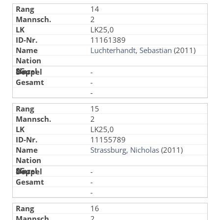
14
2
LK25,0
11161389
Luchterhandt, Sebastian
(2011)
-
-
-
15
2
LK25,0
11155789
Strassburg, Nicholas
(2011)
-
-
-
16
2