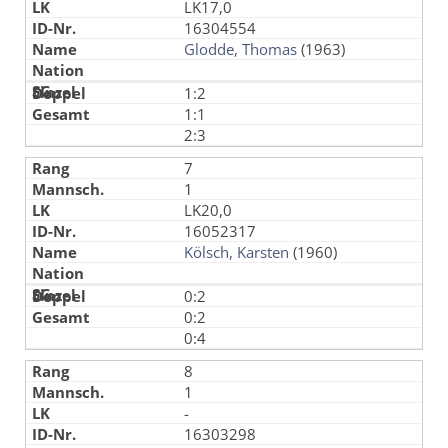
LK17,0
16304554
Glodde, Thomas
(1963)
1:2
1:1
2:3
7
1
LK20,0
16052317
Kölsch, Karsten
(1960)
0:2
0:2
0:4
8
1
-
16303298