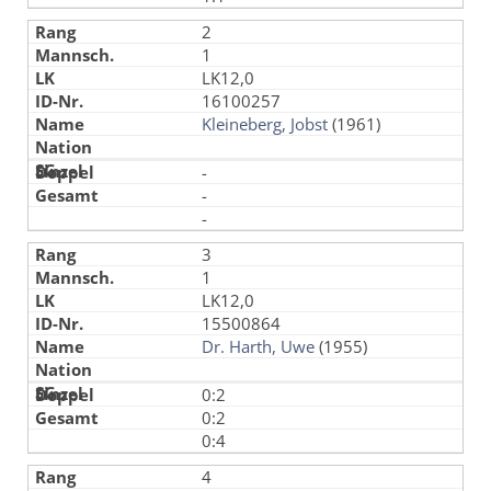
2
1
LK12,0
16100257
Kleineberg, Jobst
(1961)
-
-
-
3
1
LK12,0
15500864
Dr. Harth, Uwe
(1955)
0:2
0:2
0:4
4