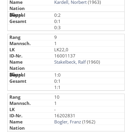
Kardell, Norbert
(1963)
0:2
0:1
0:3
9
1
LK22,0
16001137
Stakelbeck, Ralf
(1960)
1:0
0:1
1:1
10
1
-
16202831
Bogler, Franz
(1962)