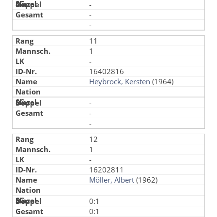
-
-
-
11
1
-
16402816
Heybrock, Kersten
(1964)
-
-
-
12
1
-
16202811
Möller, Albert
(1962)
0:1
0:1