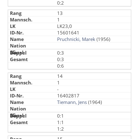
0:2
13
1
LK23,0
15601641
Pruchnicki, Marek
(1956)
0:3
0:3
0:6
14
1
-
16402817
Tiemann, Jens
(1964)
0:1
1:1
1:2