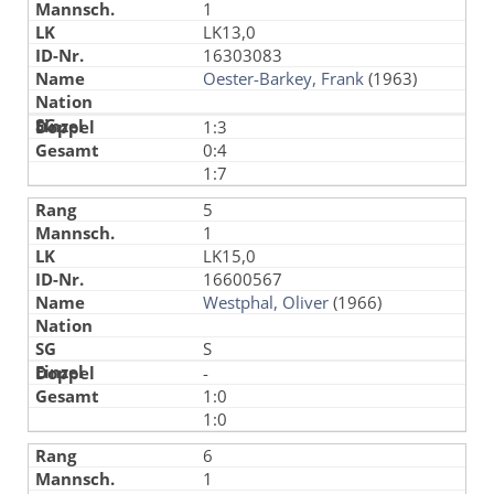
1
LK13,0
16303083
Oester-Barkey, Frank
(1963)
1:3
0:4
1:7
5
1
LK15,0
16600567
Westphal, Oliver
(1966)
S
-
1:0
1:0
6
1