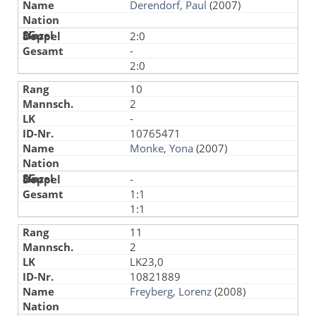
Derendorf, Paul
(2007)
2:0
-
2:0
10
2
-
10765471
Monke, Yona
(2007)
-
1:1
1:1
11
2
LK23,0
10821889
Freyberg, Lorenz
(2008)