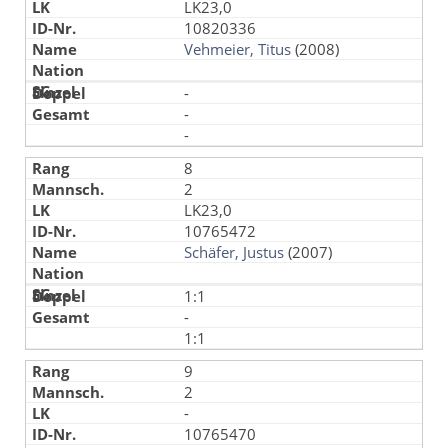
LK23,0
10820336
Vehmeier, Titus
(2008)
-
-
-
8
2
LK23,0
10765472
Schäfer, Justus
(2007)
1:1
-
1:1
9
2
-
10765470