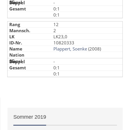
-
0:1
0:1
12
2
LK23,0
10820333
Plappert, Soenke
(2008)
-
0:1
0:1
Sommer
2019