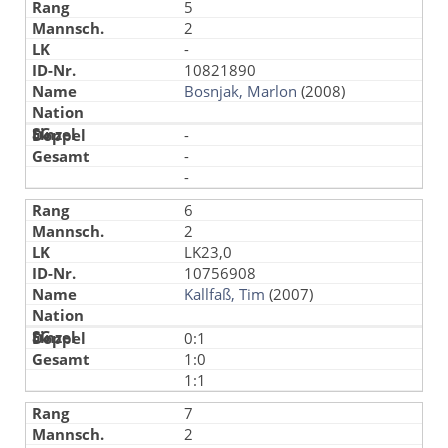
5
2
-
10821890
Bosnjak, Marlon
(2008)
-
-
-
6
2
LK23,0
10756908
Kallfaß, Tim
(2007)
0:1
1:0
1:1
7
2