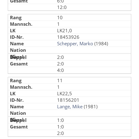
6:0
12:0
10
1
LK21,0
18453926
Schepper, Marko
(1984)
2:0
2:0
4:0
11
1
LK22,5
18156201
Lange, Mike
(1981)
1:0
1:0
2:0