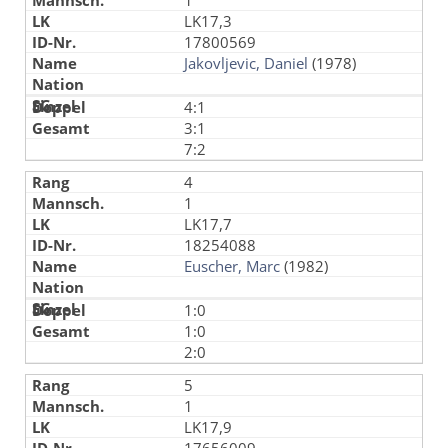
1
LK17,3
17800569
Jakovljevic, Daniel
(1978)
4:1
3:1
7:2
4
1
LK17,7
18254088
Euscher, Marc
(1982)
1:0
1:0
2:0
5
1
LK17,9