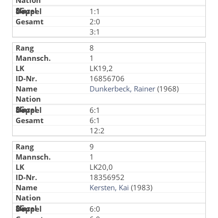
1:1
2:0
3:1
8
1
LK19,2
16856706
Dunkerbeck, Rainer
(1968)
6:1
6:1
12:2
9
1
LK20,0
18356952
Kersten, Kai
(1983)
6:0