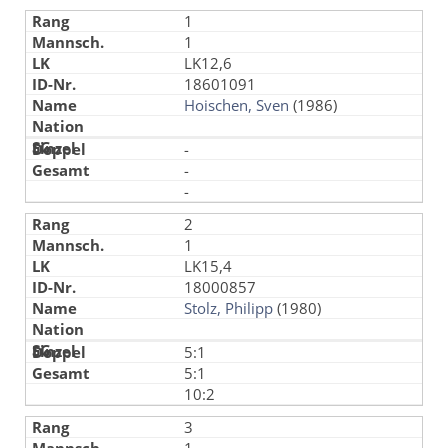
1
1
LK12,6
18601091
Hoischen, Sven
(1986)
-
-
-
2
1
LK15,4
18000857
Stolz, Philipp
(1980)
5:1
5:1
10:2
3