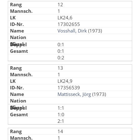
12
1
LK24,6
17302655
Vosshall, Dirk
(1973)
0:1
0:1
0:2
13
1
LK24,9
17356539
Mattisseck, Jörg
(1973)
1:1
1:0
2:1
14
1