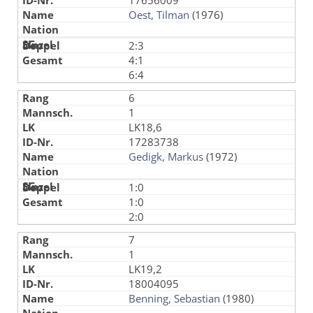
17656009
Oest, Tilman
(1976)
2:3
4:1
6:4
6
1
LK18,6
17283738
Gedigk, Markus
(1972)
1:0
1:0
2:0
7
1
LK19,2
18004095
Benning, Sebastian
(1980)