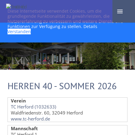
Diese Internetseite verwendet Cookies, um die
grundlegende Funktionalität zu gewährleisten, die
Nutzererfahrung zu verbessern und weitere Dienste und
Funktionen zur Verfügung zu stellen.
Details
Verstanden
HERREN 40 - SOMMER 2026
Verein
TC Herford (1032633)
Waldfriedenstr. 60, 32049 Herford
www.tc-herford.de
Mannschaft
TC Herford 1