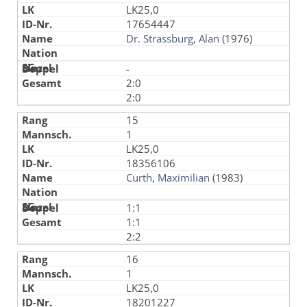
LK25,0
17654447
Dr. Strassburg, Alan
(1976)
-
2:0
2:0
15
1
LK25,0
18356106
Curth, Maximilian
(1983)
1:1
1:1
2:2
16
1
LK25,0
18201227