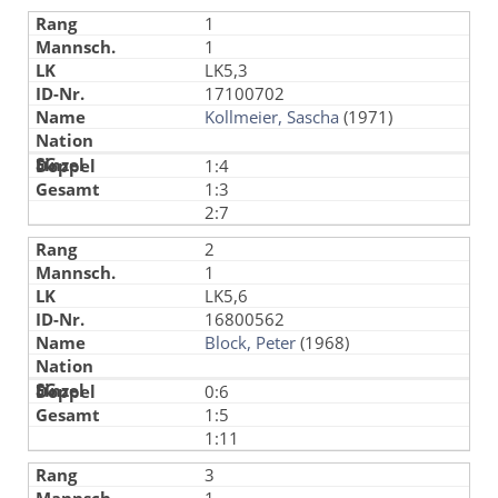
1
1
LK5,3
17100702
Kollmeier, Sascha
(1971)
1:4
1:3
2:7
2
1
LK5,6
16800562
Block, Peter
(1968)
0:6
1:5
1:11
3