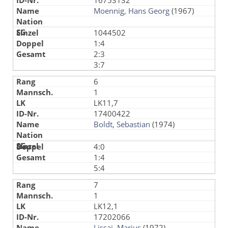
16753132
Moennig, Hans Georg
(1967)
1044502
1:4
2:3
3:7
6
1
LK11,7
17400422
Boldt, Sebastian
(1974)
4:0
1:4
5:4
7
1
LK12,1
17202066
Lissai, Marius
(1972)