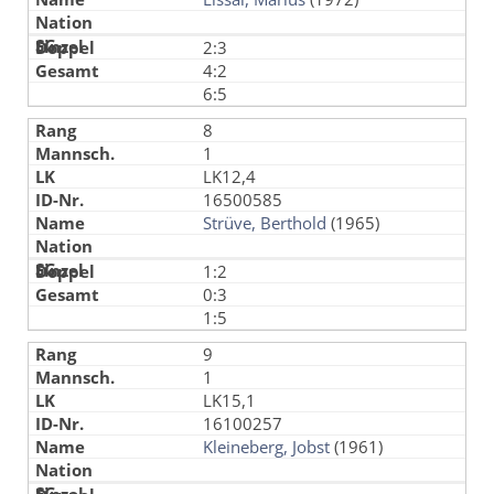
2:3
4:2
6:5
8
1
LK12,4
16500585
Strüve, Berthold
(1965)
1:2
0:3
1:5
9
1
LK15,1
16100257
Kleineberg, Jobst
(1961)