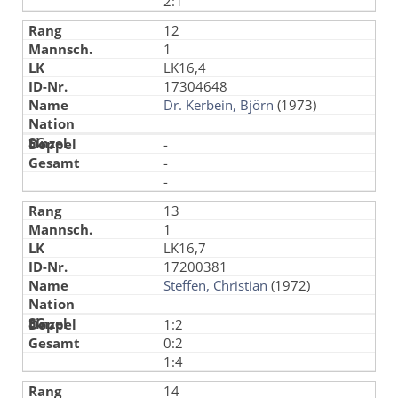
2:1
12
1
LK16,4
17304648
Dr. Kerbein, Björn
(1973)
-
-
-
13
1
LK16,7
17200381
Steffen, Christian
(1972)
1:2
0:2
1:4
14