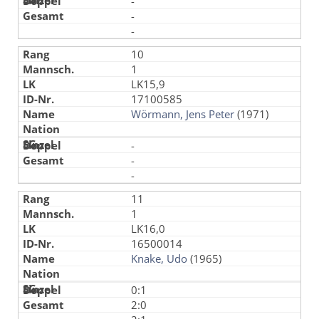
-
-
-
10
1
LK15,9
17100585
Wörmann, Jens Peter
(1971)
-
-
-
11
1
LK16,0
16500014
Knake, Udo
(1965)
0:1
2:0