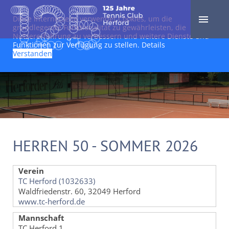
Diese Internetseite verwendet Cookies, um die
grundlegende Funktionalität zu gewährleisten, die
Nutzererfahrung zu verbessern und weitere Dienste und
Funktionen zur Verfügung zu stellen.
Details
Verstanden
HERREN 50 - SOMMER 2026
Verein
TC Herford (1032633)
Waldfriedenstr. 60, 32049 Herford
www.tc-herford.de
Mannschaft
TC Herford 1