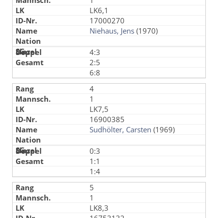
1
LK6,1
17000270
Niehaus, Jens
(1970)
4:3
2:5
6:8
4
1
LK7,5
16900385
Sudhölter, Carsten
(1969)
0:3
1:1
1:4
5
1
LK8,3